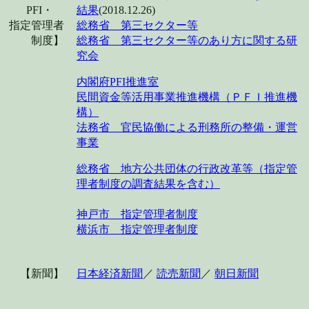
PFI・
結果
(2018.12.26)
指定管理者
総務省 第三セクター等
制度】
総務省 第三セクター等のあり方に関する研
究会
内閣府PFI推進室
民間資金等活用事業推進機構（ＰＦＩ推進機
構）
法務省 官民協働による刑務所の整備・運営
事業
総務省 地方公共団体の行政改革等（指定管
理者制度の調査結果を含む）
神戸市 指定管理者制度
横浜市 指定管理者制度
【新聞】
日本経済新聞
／
読売新聞
／
朝日新聞