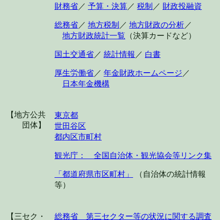
財務省
／
予算・決算
／
税制
／
財政投融資
総務省
／
地方税制
／
地方財政の分析
／
地方財政統計一覧
（決算カードなど）
国土交通省
／
統計情報
／
白書
厚生労働省
／
年金財政ホームページ
／
日本年金機構
【地方公共
東京都
団体】
世田谷区
都内区市町村
観光庁： 全国自治体・観光協会等リンク集
「都道府県市区町村」
（自治体の統計情報
等）
【三セク・
総務省 第三セクター等の状況に関する調査