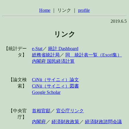
Home
｜ リンク ｜
profile
2019.6.5
リンク
【統計デー
e-Stat
／
統計 Dashboard
タ】
総務省統計局
／
同 統計表一覧（Excel集）
内閣府 国民経済計算
【論文検
CiNii（サイニィ）論文
索】
CiNii（サイニィ）図書
Google Scholar
【中央官
首相官邸
／
官公庁リンク
庁】
内閣府
／
経済財政政策
／
経済財政諮問会議