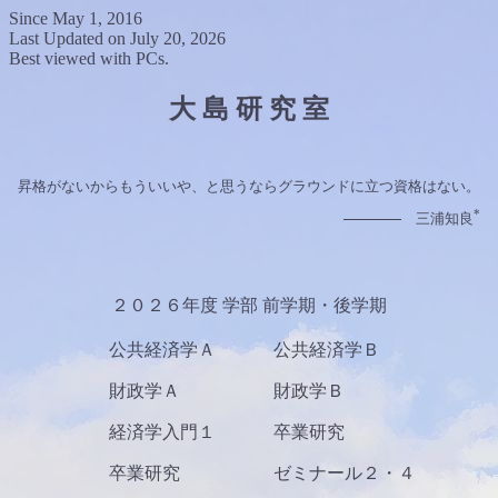
Since May 1, 2016
Last Updated on July 20, 2026
Best viewed with PCs.
大 島 研 究 室
昇格がないからもういいや、と思うならグラウンドに立つ資格はない。
*
三浦知良
２０２６年度 学部 前学期・後学期
公共経済学Ａ
公共経済学Ｂ
財政学Ａ
財政学Ｂ
経済学入門１
卒業研究
卒業研究
ゼミナール２・４